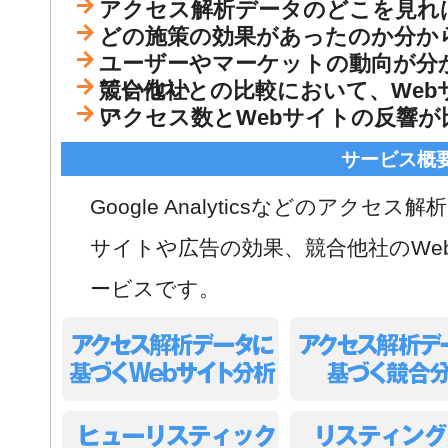
アクセス解析データのどこを見れ
どの施策の効果があったのか分か
ユーザーやマーケットの動向が分
ていない
競合他社との比較において、Web
い
アクセス数とWebサイトの反響が
サービス概
Google Analyticsなどのアクセ
サイトや広告の効果、競合他社のWe
ービスです。